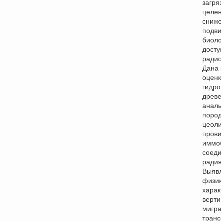
загря
целе
сниж
подви
биоло
досту
радио
Дана
оценк
гидро
древ
анал
поро
цеол
прови
иммо
соеди
радия
Выяв
физик
харак
верти
мигра
тран