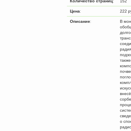
Количество страниц
:
152
Цена
:
222 р
Описание
:
В мо
обоб
долго
тран
соеди
радия
подзо
также
комп
почве
погл
компл
искус
внес
сорбе
проце
сист
сведе
о спо
радио