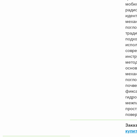
моби
радио
иден
меха
погло
трад
подх
испо
совр
инст
метод
осно
меха
погло
почве
фикса
гидро
межп
прост
повер
Зака
купит