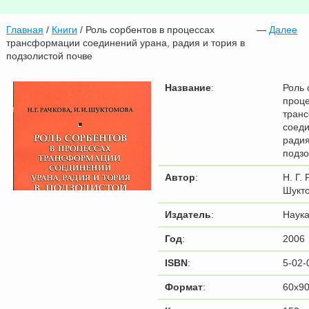
Главная
/
Книги
/ Роль сорбентов в процессах
—
Далее
трансформации соединений урана, радия и тория в
подзолистой почве
Название
:
Роль 
проц
тран
соеди
радия
подзо
Автор
:
Н. Г. 
Шукт
Издатель
:
Наук
Год
:
2006
ISBN
:
5-02-
Формат
:
60x90