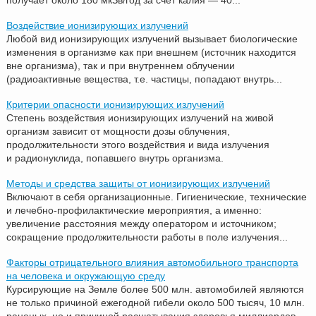
Воздействие ионизирующих излучений
Любой вид ионизирующих излучений вызывает биологические
изменения в организме как при внешнем (источник находится
вне организма), так и при внутреннем облучении
(радиоактивные вещества, т.е. частицы, попадают внутрь...
Критерии опасности ионизирующих излучений
Степень воздействия ионизирующих излучений на живой
организм зависит от мощности дозы облучения,
продолжительности этого воздействия и вида излучения
и радионуклида, попавшего внутрь организма.
Методы и средства защиты от ионизирующих излучений
Включают в себя организационные. Гигиенические, технические
и лечебно-профилактические мероприятия, а именно:
увеличение расстояния между оператором и источником;
сокращение продолжительности работы в поле излучения...
Факторы отрицательного влияния автомобильного транспорта
на человека и окружающую среду
Курсирующие на Земле более 500 млн. автомобилей являются
не только причиной ежегодной гибели около 500 тысяч, 10 млн.
раненых, но и причиной расшатывания здоровья миллиардов