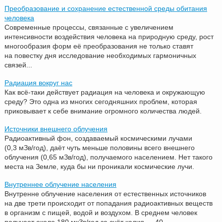
Преобразование и сохранение естественной среды обитания
человека
Современные процессы, связанные с увеличением
интенсивности воздействия человека на природную среду, рост
многообразия форм её преобразования не только ставят
на повестку дня исследование необходимых гармоничных
связей...
Радиация вокруг нас
Как всё-таки действует радиация на человека и окружающую
среду? Это одна из многих сегодняшних проблем, которая
приковывает к себе внимание огромного количества людей.
Источники внешнего облучения
Радиоактивный фон, создаваемый космическими лучами
(0,3 мЗв/год), даёт чуть меньше половины всего внешнего
облучения (0,65 мЗв/год), получаемого населением. Нет такого
места на Земле, куда бы ни проникали космические лучи.
Внутреннее облучение населения
Внутренне облучение населения от естественных источников
на две трети происходит от попадания радиоактивных веществ
в организм с пищей, водой и воздухом. В среднем человек
получает около 180 мкЗв/год за счёт калия — 40...