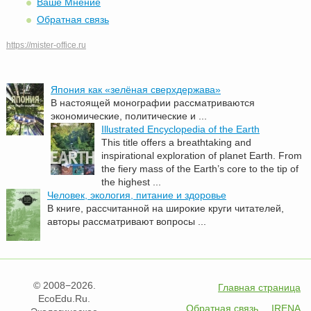
Ваше Мнение
Обратная связь
https://mister-office.ru
Япония как «зелёная сверхдержава»
В настоящей монографии рассматриваются
экономические, политические и ...
Illustrated Encyclopedia of the Earth
This title offers a breathtaking and
inspirational exploration of planet Earth. From
the fiery mass of the Earth’s core to the tip of
the highest ...
Человек, экология, питание и здоровье
В книге, рассчитанной на широкие круги читателей,
авторы рассматривают вопросы ...
© 2008−2026.
Главная страница
EcoEdu.Ru.
Обратная связь
IRENA