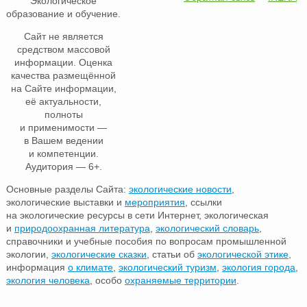
Экологическое
образование и обучение.
Сайт не является
средством массовой
информации. Оценка
качества размещённой
на Сайте информации,
её актуальности,
полноты
и применимости —
в Вашем ведении
и компетенции.
Аудитория — 6+.
Основные разделы Сайта:
экологические новости
,
экологические выставки и
мероприятия
, ссылки
на экологические ресурсы в сети Интернет, экологическая
и
природоохранная литература
,
экологический словарь
,
справочники и учебные пособия по вопросам промышленной
экологии,
экологические сказки
, статьи об
экологической этике
,
информация
о климате
,
экологический туризм
,
экология города
,
экология человека
, особо
охраняемые территории
.