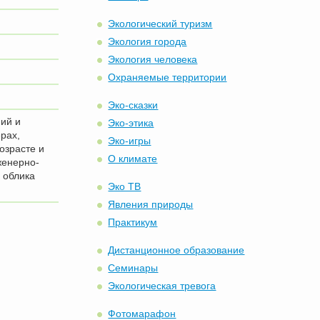
Экологический туризм
Экология города
Экология человека
Охраняемые территории
Эко-сказки
ний и
Эко-этика
рах,
Эко-игры
озрасте и
О климате
женерно-
 облика
Эко ТВ
Явления природы
Практикум
Дистанционное образование
Семинары
Экологическая тревога
Фотомарафон