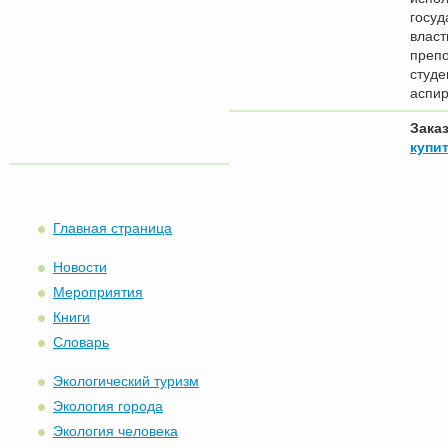
госуд
власт
препо
студе
аспир
Зака
купит
Главная страница
Новости
Мероприятия
Книги
Словарь
Экологический туризм
Экология города
Экология человека