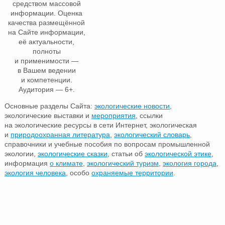
средством массовой
информации. Оценка
качества размещённой
на Сайте информации,
её актуальности,
полноты
и применимости —
в Вашем ведении
и компетенции.
Аудитория — 6+.
Основные разделы Сайта:
экологические новости
,
экологические выставки и
мероприятия
, ссылки
на экологические ресурсы в сети Интернет, экологическая
и
природоохранная литература
,
экологический словарь
,
справочники и учебные пособия по вопросам промышленной
экологии,
экологические сказки
, статьи об
экологической этике
,
информация
о климате
,
экологический туризм
,
экология города
,
экология человека
, особо
охраняемые территории
.