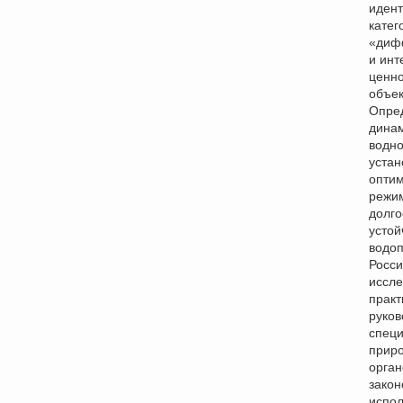
иден
катег
«диф
и инт
ценно
объек
Опре
дина
водно
устан
опти
режи
долго
устой
водоп
Росси
иссле
практ
руков
специ
прир
орган
закон
испо