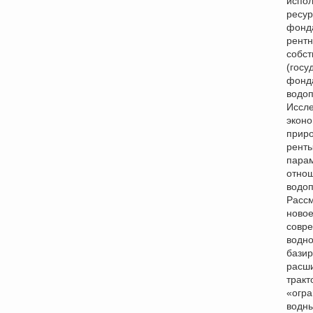
испо
ресур
фонд
рент
собст
(госу
фонда
водоп
Иссл
экон
прир
ренты
пара
отно
водоп
Расс
ново
совр
водно
бази
расш
тракт
«огра
водны