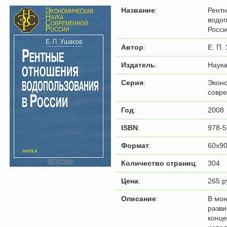
Название
:
Рент
водоп
Росс
Автор
:
Е. П.
Издатель
:
Наук
Серия
:
Эконо
совр
Год
:
2008
ISBN
:
978-5
Формат
:
60x90
Количество страниц
:
304
Цена
:
265 р
Описание
:
В мо
разви
конц