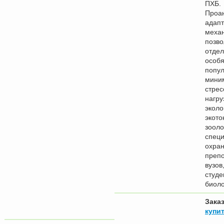
ПХБ.
Проа
адап
меха
позв
отде
особя
попул
мини
стрес
нагру
эколо
экото
зооло
специ
охран
преп
вузов
студе
биоло
Зака
купит