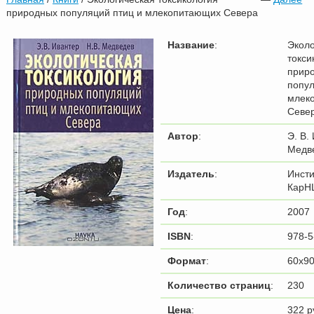
природных популяций птиц и млекопитающих Севера
Название
:
Эколо
токси
прир
попул
млек
Севе
Автор
:
Э. В.
Медв
Издатель
:
Инсти
КарН
Год
:
2007
ISBN
:
978-5
Формат
:
60x90
Количество страниц
:
230
Цена
:
322 р