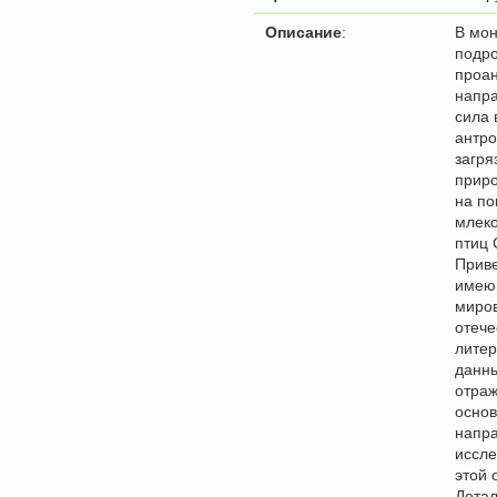
Описание
:
В мо
подр
проа
напра
сила 
антро
загря
прир
на по
млек
птиц 
Прив
имею
миро
отече
литер
данны
отра
осно
напр
иссле
этой 
Дета