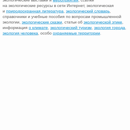
экологические выставки и
мероприятия
, ссылки
на экологические ресурсы в сети Интернет, экологическая
и
природоохранная литература
,
экологический словарь
,
справочники и учебные пособия по вопросам промышленной
экологии,
экологические сказки
, статьи об
экологической этике
,
информация
о климате
,
экологический туризм
,
экология города
,
экология человека
, особо
охраняемые территории
.