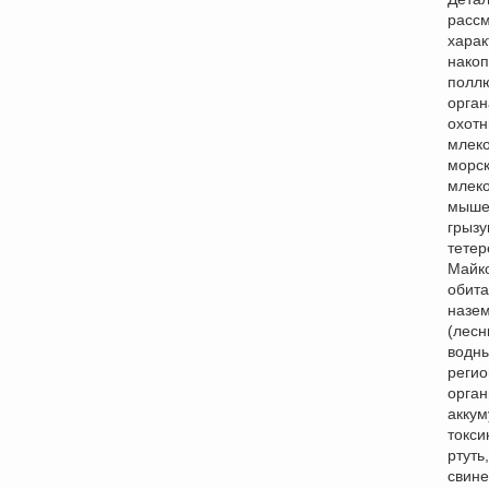
рассм
харак
нако
поллю
орган
охотн
млек
морс
млек
мыше
грызу
тетер
Майко
обита
назе
(лесн
водны
регио
орга
аккум
токси
ртуть
свине