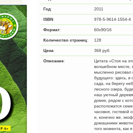
Год
:
2011
ISBN
:
978-5-9614-1554-4
Формат
:
60x90/16
Количество страниц
:
128
Цена
:
368 руб.
Описание
:
Цитата «Стоя на эт
волшебном месте, 
мысленно рисовал 
будущего: здесь, в
сада, на берегу не
лесного озера, буде
наш уютный дерев
домик, рядом с ко
расположатся сем
часовня, гостевой о
и, конечно же, эко
домашними животн
того момента, как 