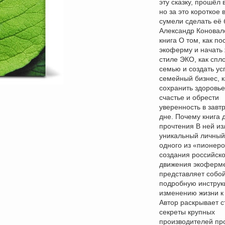
эту сказку, прошёл 
но за это короткое
сумели сделать её
Александр Коновал
книга О том, как по
экоферму и начать 
стиле ЭКО, как спл
семью и создать у
семейный бизнес, к
сохранить здоровье
счастье и обрести
уверенность в зав
дне. Почему книга 
прочтения В ней и
уникальный личный
одного из «пионер
создания российско
движения экоферме
представляет собо
подробную инструк
изменению жизни к
Автор раскрывает 
секреты крупных
производителей про