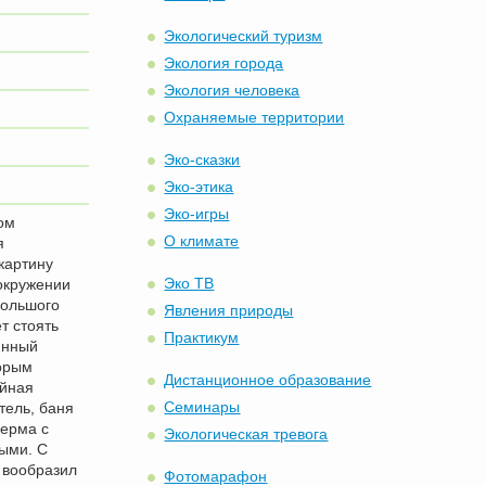
Экологический туризм
Экология города
Экология человека
Охраняемые территории
Эко-сказки
Эко-этика
Эко-игры
ом
О климате
я
картину
Эко ТВ
 окружении
большого
Явления природы
т стоять
Практикум
янный
торым
Дистанционное образование
ейная
Семинары
тель, баня
ферма с
Экологическая тревога
ыми. С
я вообразил
Фотомарафон