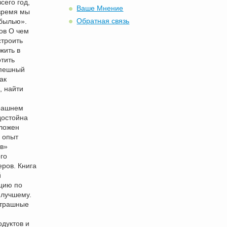
всего год,
Ваше Мнение
 время мы
Обратная связь
 былью».
ов О чем
строить
жить в
отить
спешный
ак
, найти
трашнем
достойна
зложен
 опыт
ов»
го
ров. Книга
й
цию по
 лучшему.
страшные
дуктов и