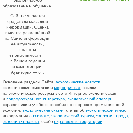
Экологическое
образование и обучение.
Сайт не является
средством массовой
информации. Оценка
качества размещённой
на Сайте информации,
её актуальности,
полноты
и применимости —
в Вашем ведении
и компетенции.
Аудитория — 6+.
Основные разделы Сайта:
экологические новости
,
экологические выставки и
мероприятия
, ссылки
на экологические ресурсы в сети Интернет, экологическая
и
природоохранная литература
,
экологический словарь
,
справочники и учебные пособия по вопросам промышленной
экологии,
экологические сказки
, статьи об
экологической этике
,
информация
о климате
,
экологический туризм
,
экология города
,
экология человека
, особо
охраняемые территории
.