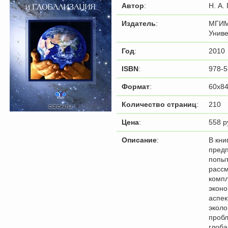
Автор
:
Н. А.
Издатель
:
МГИ
Униве
Год
:
2010
ISBN
:
978-5
Формат
:
60x84
Количество страниц
:
210
Цена
:
558 р
Описание
:
В кни
пред
попы
рассм
комп
экон
аспек
эколо
проб
глоба