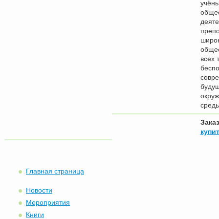
учёны
обще
деяте
препо
широ
обще
всех 
беспо
совр
буду
окру
среды
Зака
купит
Главная страница
Новости
Мероприятия
Книги