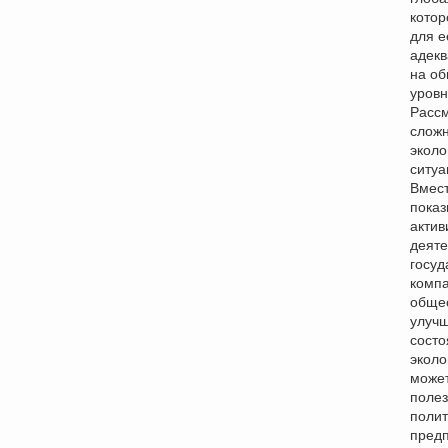
котор
для 
адекв
на о
уровн
Расс
слож
эколо
ситуа
Вмест
показ
актив
деяте
госуд
компа
общес
улуч
состо
эколо
может
полез
полит
пред