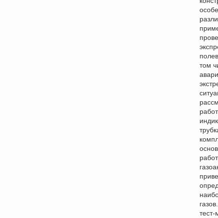
конст
особ
разли
прим
пров
экспр
полев
том ч
авари
экст
ситуа
расс
работ
инди
трубк
компл
основ
работ
газоа
прив
опре
наиб
газов
тест-