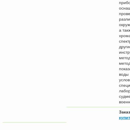
приб
осна
прове
разли
окру
а так
хрома
спект
други
инст
мето
мето
показ
воды 
услов
специ
лабо
судме
военн
Зака
купит