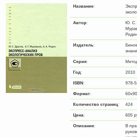
Название
:
Экспр
эколо
Автор
:
Ю. С. 
Мурав
Роди
Издатель
:
Бино
знан
Серия
:
Мето
Год
:
2010
ISBN
:
978-5
Формат
:
60x90
Количество страниц
:
424
Цена
:
605 р
Описание
:
В пра
руков