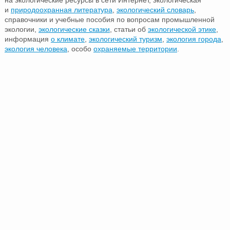
на экологические ресурсы в сети Интернет, экологическая
и
природоохранная литература
,
экологический словарь
,
справочники и учебные пособия по вопросам промышленной
экологии,
экологические сказки
, статьи об
экологической этике
,
информация
о климате
,
экологический туризм
,
экология города
,
экология человека
, особо
охраняемые территории
.