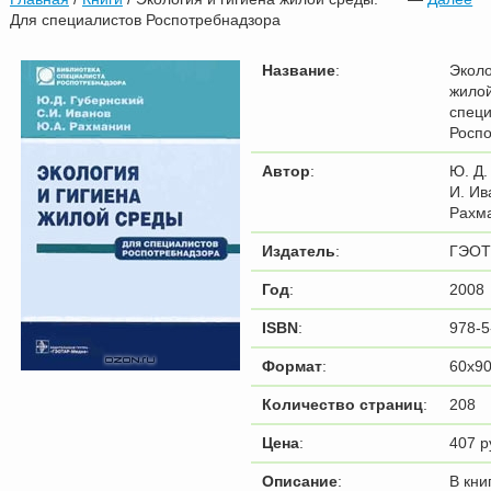
Для специалистов Роспотребнадзора
Название
:
Эколо
жилой
специ
Росп
Автор
:
Ю. Д.
И. Ив
Рахм
Издатель
:
ГЭОТ
Год
:
2008
ISBN
:
978-5
Формат
:
60x90
Количество страниц
:
208
Цена
:
407 р
Описание
:
В кни