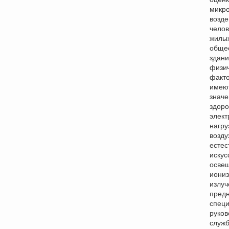
микро
возде
челов
жилы
обще
здани
физи
факто
имею
значе
здоро
элект
нагру
возду
естес
искус
осве
иони
излуч
предн
специ
руков
служ