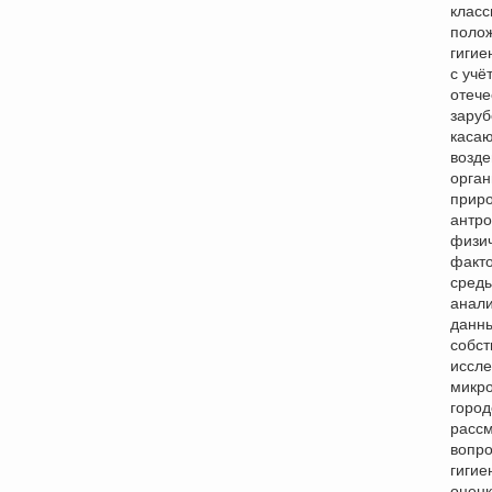
класс
поло
гигие
с учё
отече
заруб
каса
возде
орган
прир
антр
физи
факт
среды
анали
данны
собс
иссле
микр
город
расс
вопр
гигие
оцен