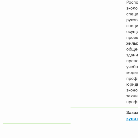
Роспо
эколо
специ
руков
специ
осущ
прое
жилы
обще
здани
преп
учебн
медик
профи
юриди
эконо
техни
проф
Зака
купит