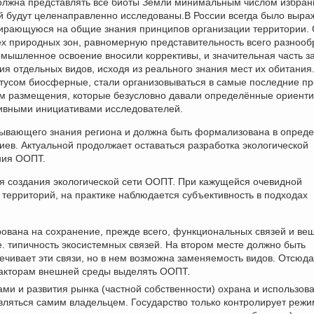
олжна представлять все биоты Земли минимальным числом избранн
ой будут целенаправленно исследованы.В России всегда было выра
пирающуюся на общие знания принципов организации территории.
х природных зон, равномерную представительность всего разнооб
мышленное освоение вносили коррективы, и значительная часть з
я отдельных видов, исходя из реального знания мест их обитания
тусом биосферные, стали организовываться в самые последние п
ем размещения, которые безусловно давали определённые ориенти
тивными инициативами исследователей.
пывающего знания региона и должна быть формализована в опред
иев. Актуальной продолжает оставаться разработка экологической
ния ООПТ.
я создания экологической сети ООПТ. При кажущейся очевидной
территорий, на практике наблюдается субъективность в подходах
рована на сохранение, прежде всего, функциональных связей и ве
е. типичность экосистемных связей. На втором месте должно быть
чивает эти связи, но в нем возможна заменяемость видов. Отсюда
 факторам внешней среды выделять ООПТ.
ми и развития рынка (частной собственности) охрана и использов
вляться самим владельцем. Государство только контролирует режи