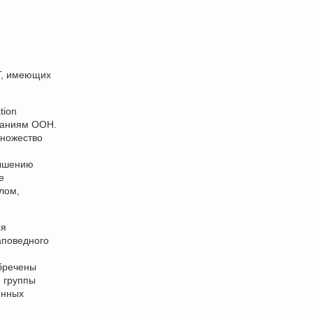
Т, имеющих
tion
ваниям ООН.
множество
вышению
е
лом,
ся
аповедного
обречены
 группы
енных