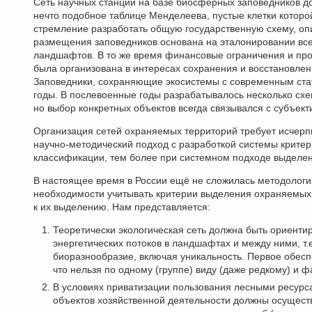
Сеть научных станций на базе биосферных заповедников д
нечто подобное таблице Менделеева, пустые клетки котор
стремление разработать общую государственную схему, о
размещения заповедников основана на эталонировании все
ландшафтов. В то же время финансовые ограничения и про
была организована в интересах сохранения и восстановлени
Заповедники, сохраняющие экосистемы с современным ста
годы. В послевоенные годы разрабатывалось несколько сх
но выбор конкретных объектов всегда связывался с субъек
Организация сетей охраняемых территорий требует исчер
научно-методический подход с разработкой системы критер
классификации, тем более при системном подходе выделе
В настоящее время в России ещё не сложилась методологи
необходимости учитывать критерии выделения охраняемых 
к их выделению. Нам представляется:
Теоретически экологическая сеть должна быть ориенти
энергетических потоков в ландшафтах и между ними, т.
биоразнообразие, включая уникальность. Первое обеспе
что нельзя по одному (группе) виду (даже редкому) и
В условиях приватизации пользования лесными ресурса
объектов хозяйственной деятельности должны осущест