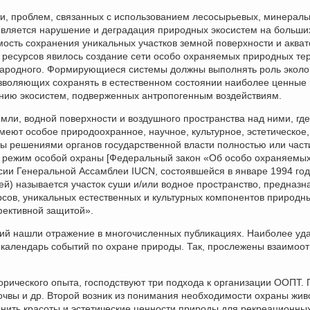
сти, проблем, связанных с использованием лесосырьевых, минерал
 является нарушение и деградация природных экосистем на больши
мость сохранения уникальных участков земной поверхности и акват
 ресурсов явилось создание сети особо охраняемых природных те
народного. Формирующиеся системы должны выполнять роль эколо
озволяющих сохранять в естественном состоянии наиболее ценные
ению экосистем, подверженных антропогенным воздействиям.
мли, водной поверхности и воздушного пространства над ними, где
еют особое природоохранное, научное, культурное, эстетическое,
ты решениями органов государственной власти полностью или част
ен режим особой охраны [Федеральный закон «Об особо охраняемы
ссии Генеральной Ассамблеи IUCN, состоявшейся в январе 1994 год
ей) называется участок суши и/или водное пространство, предназ
рсов, уникальных естественных и культурных компонентов природн
фективной защитой».
рий нашли отражение в многочисленных публикациях. Наиболее уд
, календарь событий по охране природы. Так, прослежены взаимо
сторического опыта, господствуют три подхода к организации ООПТ.
почвы и др. Второй возник из понимания необходимости охраны жив
анить красоты и эстетические ценности природы для рекреационны