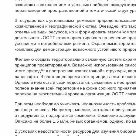
возникают с сохранением отдельных наиболее эксплуатиру
неравномерной пространственной и тематической структур
В государствах с устоявшимся режимом природопользован
хозяйственной и географической систем. Очевидно, что так
отдельные виды ресурсов, но и формировать эталон компле
деятельность ООПТ строго ориентирована на решение прак
условиями и потребностями региона. Охраняемые террито
комплекс для демонстрации возможного устойчивого приро
Желанию создать территориально связанную систем охраня
принципов проектирования. Возможно использование самоо
итоге приведёт к пocтроению «заплаточной» структуры, ко
ландшафта. В настоящее время этот принцип лежит в осн
Однако в нем есть и свои недостатки, связанные с неопр
полное знание всей территории на фоне срочного приняти
переход на экосистемный уровень организации ООПТ связа
При этом необходимо учитывать неоднозначность проблем
до конца не ясны. Например, мнение, что характеризующи
и продуктивны, подвергается сомнению. Сомнение заслужив
Описано не более 1,5 млн. живых организмов, однако, по м
В условиях недостаточности ресурсов для изучения биораз