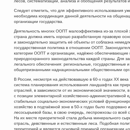
лесов, систематизации, анализа и обобщения результатов 
Следует отметить, что для эффективного использования у
необходима координация данной деятельности на общенаци
организации государства.
Деятельность многих ООПТ малоэффективна из-за плохой з
страна должна иметь хорошо разработанную правовую осн
и законодательно защитить её объекты от соблазна немед
государственная политика в отношении ООПТ. Законодател
категории ООПТ и организации, надёжно обеспечивающие и
природоохранного законодательства каждой страны. Для з
легального обеспечения: региональные, государственные 
общепризнанными наднациональными общественными орг
В России, несмотря на действовавшую в 60-х годах XX век
система планирования использования ландшафта как прир
отраслей, в зависимости от их экономической значимости, 
с позиции элементарной хозяйственно-административной 
стабильных социально-экономических условий функциониро
хозяйство в подтаёжной зоне в 50-х годах было подорвано
лесосырьевой базы, в свою очередь, леспромхозы со всей с
На их месте приоритетной стала добыча минерального сырь
отрасль, девственные и естественные леса. Подобная пол
территорией и является основной причиной организации «