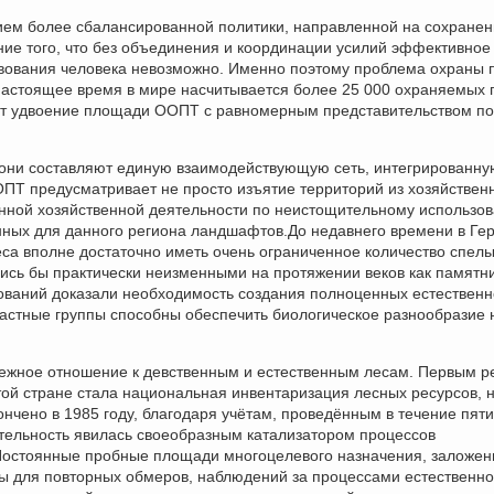
ием более сбалансированной политики, направленной на сохранен
ие того, что без объединения и координации усилий эффективное
вования человека невозможно. Именно поэтому проблема охраны 
астоящее время в мире насчитывается более 25 000 охраняемых
ает удвоение площади ООПТ с равномерным представительством по
 они составляют единую взаимодействующую сеть, интегрированну
ОПТ предусматривает не просто изъятие территорий из хозяйствен
анной хозяйственной деятельности по неистощительному использо
нных для данного региона ландшафтов.До недавнего времени в Ге
еса вполне достаточно иметь очень ограниченное количество спел
ись бы практически неизменными на протяжении веков как памятн
ований доказали необходимость создания полноценных естественн
зрастные группы способны обеспечить биологическое разнообразие 
ежное отношение к девственным и естественным лесам. Первым 
той стране стала национальная инвентаризация лесных ресурсов, 
ончено в 1985 году, благодаря учётам, проведённым в течение пят
тельность явилась своеобразным катализатором процессов
 Постоянные пробные площади многоцелевого назначения, заложе
ры для повторных обмеров, наблюдений за процессами естественно