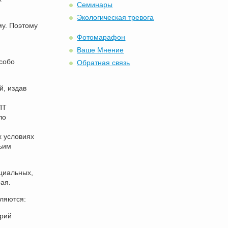
Семинары
Экологическая тревога
му. Поэтому
Фотомарафон
Ваше Мнение
собо
Обратная связь
й, издав
ПТ
ло
х условиях
ьим
циальных,
ая.
ляются:
орий