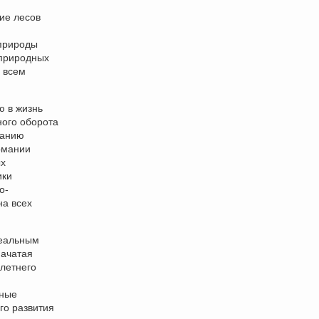
ие лесов
природы
 природных
 всем
ю в жизнь
ного оборота
ванию
рмании
ых
ики
о-
на всех
реальным
начатая
илетнего
нные
го развития