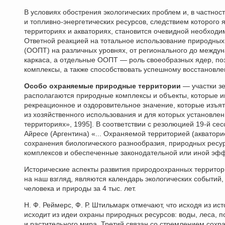
В условиях обострения экологических проблем и, в частно
и топливно-энергетических ресурсов, следствием которого
территориях и акваториях, становится очевидной необходи
Ответной реакцией на тотальное использование природных
(ООПТ) на различных уровнях, от регионального до между
каркаса, а отдельные ООПТ — роль своеобразных ядер, п
комплексы, а также способствовать успешному восстановл
Особо охраняемые природные территории
— участки зе
располагаются природные комплексы и объекты, которые им
рекреационное и оздоровительное значение, которые изъя
из хозяйственного использования и для которых установл
территориях», 1995]. В соответствии с резолюцией 19-й се
Айресе (Аргентина) «... Охраняемой территорией (акватори
сохранения биологического разнообразия, природных ресу
комплексов и обеспеченные законодательной или иной эф
Исторические аспекты развития природоохранных террито
на наш взгляд, являются календарь экологических событий
человека и природы за 4 тыс. лет.
Н. Ф. Реймерс, Ф. Р. Штильмарк отмечают, что исходя из и
исходит из идеи охраны природных ресурсов: воды, леса, 
и растительного мира. Третий связан со стремлением сохр