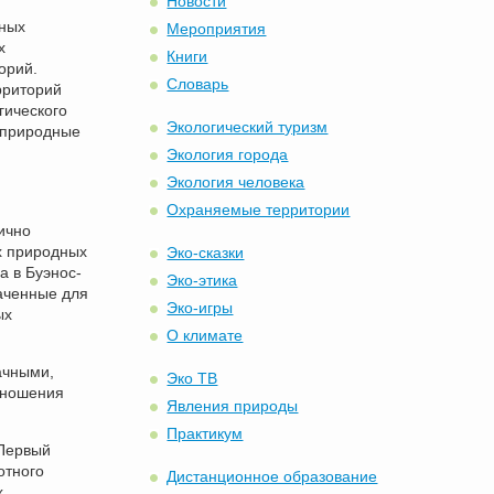
Новости
ьных
Мероприятия
х
Книги
орий.
Словарь
рриторий
гического
Экологический туризм
 природные
Экология города
Экология человека
Охраняемые территории
ично
х природных
Эко-сказки
а в Буэнос-
Эко-этика
наченные для
Эко-игры
ых
О климате
ачными,
Эко ТВ
отношения
Явления природы
Практикум
 Первый
отного
Дистанционное образование
х