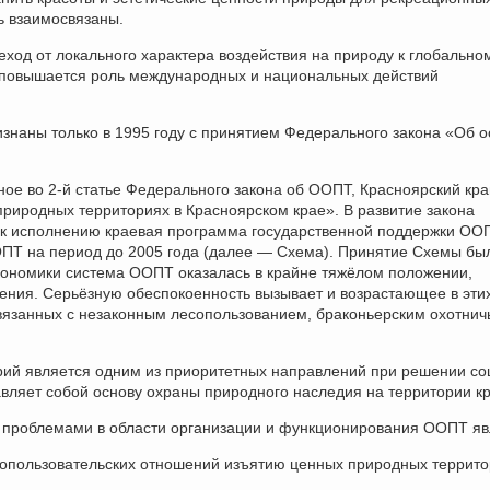
ь взаимосвязаны.
од от локального характера воздействия на природу к глобально
в повышается роль международных и национальных действий
наны только в 1995 году с принятием Федерального закона «Об о
ое во 2-й статье Федерального закона об ООПТ, Красноярский кра
природных территориях в Красноярском крае». В развитие закона
 к исполнению краевая программа государственной поддержки ОО
ОПТ на период до 2005 года (далее — Схема). Принятие Схемы бы
кономики система ООПТ оказалась в крайне тяжёлом положении,
ения. Серьёзную обеспокоенность вызывает и возрастающее в эти
вязанных с незаконным лесопользованием, браконьерским охотнич
ий является одним из приоритетных направлений при решении со
авляет собой основу охраны природного наследия на территории кр
и проблемами в области организации и функционирования ООПТ яв
допользовательских отношений изъятию ценных природных террит