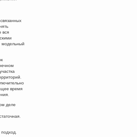
 связанных
нять
е вся
ескими
й модельный
ок
онечном
участка
ерриторий.
ключительно
оящее время
ения.
ом деле
статочная.
 подход.