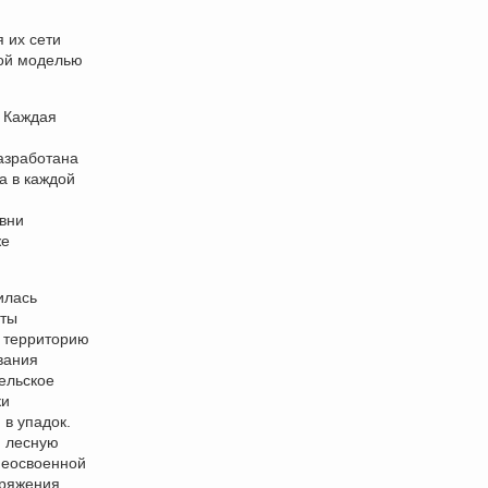
 их сети
ной моделью
. Каждая
азработана
а в каждой
вни
же
илась
еты
е территорию
вания
ельское
ки
 в упадок.
, лесную
неосвоенной
пряжения