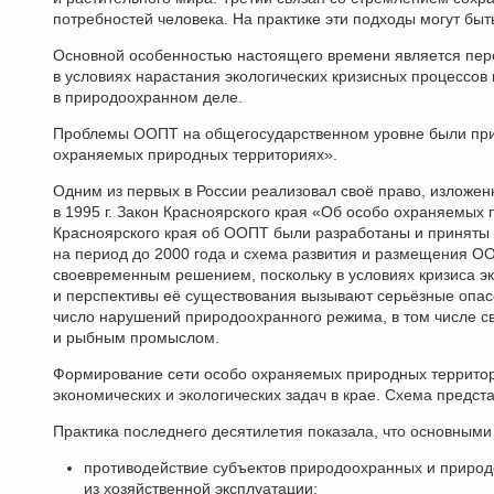
потребностей человека. На практике эти подходы могут быт
Основной особенностью настоящего времени является перех
в условиях нарастания экологических кризисных процессо
в природоохранном деле.
Проблемы ООПТ на общегосударственном уровне были приз
охраняемых природных территориях».
Одним из первых в России реализовал своё право, изложенн
в 1995 г. Закон Красноярского края «Об особо охраняемых 
Красноярского края об ООПТ были разработаны и приняты
на период до 2000 года и схема развития и размещения О
своевременным решением, поскольку в условиях кризиса э
и перспективы её существования вызывают серьёзные опас
число нарушений природоохранного режима, в том числе с
и рыбным промыслом.
Формирование сети особо охраняемых природных территор
экономических и экологических задач в крае. Схема предст
Практика последнего десятилетия показала, что основным
противодействие субъектов природоохранных и приро
из хозяйственной эксплуатации;