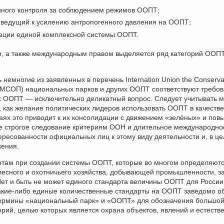
нного контроля за соблюдением режимов ООПТ;
, ведущий к усилению антропогенного давления на ООПТ;
зации единой комплексной системы ООПТ.
и, а также международным правом выделяется ряд категорий ООП
немногие из заявленных в перечень Internation Union the Conserva
(МСОП) национальных парков и других ООПТ соответствуют требо
х ООПТ — исключительно деликатный вопрос. Следует учитывать 
т, как желание политических лидеров использовать ООПТ в качестве
чаях это приводит к их консолидации с движением «зелёных» и по
не строгое следование критериям ООН и длительное международно
ресованности официальных лиц к этому виду деятельности и, в це
жения.
артам при создании системы ООПТ, которые во многом определяют
лесного и охотничьего хозяйства, добывающей промышленности, з
т и быть не может единого стандарта величины ООПТ для России
какие-либо единые количественные стандарты на ООПТ заведомо 
термины «национальный парк» и «ООПТ» для обозначения большой
рий, целью которых является охрана объектов, явлений и естеств