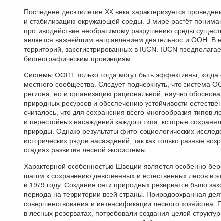
Последнее десятилетие XX века характеризуется проведен
и стабилизацию окружающей среды. В мире растёт пониман
противодействие необратимому разрушению среды сущест
является важнейшим направлением деятельности ООН. В н
территорий, зарегистрированных в IUCN. IUCN предполаг
биогеографическим провинциям.
Системы ООПТ только тогда могут быть эффективны, когда
местного сообщества. Следует подчеркнуть, что система О
региона, но и организацию рациональной, научно обоснов
природных ресурсов и обеспечению устойчивости естестве
считалось, что для сохранения всего многообразия типов л
и перестойных насаждений каждого типа, которые сохранял
природы. Однако результаты фито-социологических исслед
исторических рядов насаждений, так как только разные во
стадиях развития лесной экосистемы.
Характерной особенностью Швеции является особенно бер
шагом к сохранению девственных и естественных лесов в э
в 1979 году. Создание сети природных резерватов было зак
периода на территории всей страны. Природоохранная дея
совершенствования и интенсификации лесного хозяйства.
в лесных резерватах, потребовали создания целой структу