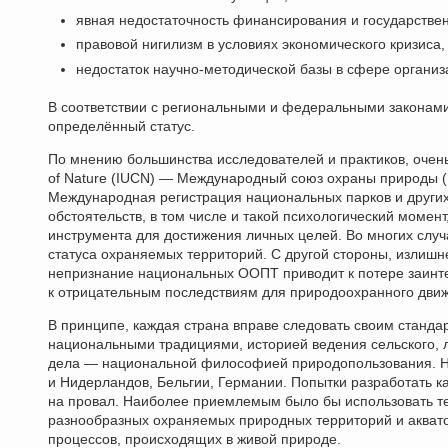
явная недостаточность финансирования и государстве
правовой нигилизм в условиях экономического кризиса
недостаток научно-методической базы в сфере органи
В соответствии с региональными и федеральными законам
определённый статус.
По мнению большинства исследователей и практиков, очень 
of Nature (IUCN) — Международный союз охраны природы 
Международная регистрация национальных парков и други
обстоятельств, в том числе и такой психологический момен
инструмента для достижения личных целей. Во многих слу
статуса охраняемых территорий. С другой стороны, излиш
непризнание национальных ООПТ приводит к потере заинте
к отрицательным последствиям для природоохранного дви
В принципе, каждая страна вправе следовать своим станд
национальными традициями, историей ведения сельского, 
дела — национальной философией природопользования. Не
и Нидерландов, Бельгии, Германии. Попытки разработать 
на провал. Наиболее приемлемым было бы использовать 
разнообразных охраняемых природных территорий и аквато
процессов, происходящих в живой природе.