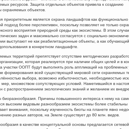
емых ресурсов. Защита отдельных объектов привела к созданию
ы охраняемых объектов.
ия приоритетным является охрана ландшафтов как функционально
ой подход более перспективен, поскольку позволяет не только охра
ксного восприятия природной среды как экосистемы. В этом случа
тических задач и максимально согласуется с социально-экономич
рии выступают не как peaбилитационные объекты, а как обучающи
допользования в конкретном ландшафте.
емых территорий препятствует отсутствие методических разработ
рганизации, которая реализуется при наличии общих целей и в к
гда участки ООПТ будут выполнять роль аппликаций на проблемных 
ове формирования всей существующей мировой сети охраняемых т
еделённостью выбора, возможно избыточностью, необходимостью ис
я мер, множеством сопутствующих условий. Наметившийся в наст
н с распространением экологических знаний и желанием их внедр
ы биоразнообразия. Причины повышенного интереса к нему на сам
еся высоким видовым разнообразием экосистемы более стабильны
ает внимания, поскольку изученность биоты на планете явно недо
нению разных авторов, на Земле существует до 80 млн. видов.
нообразия в качестве концептуальной основы предлагается сетевой