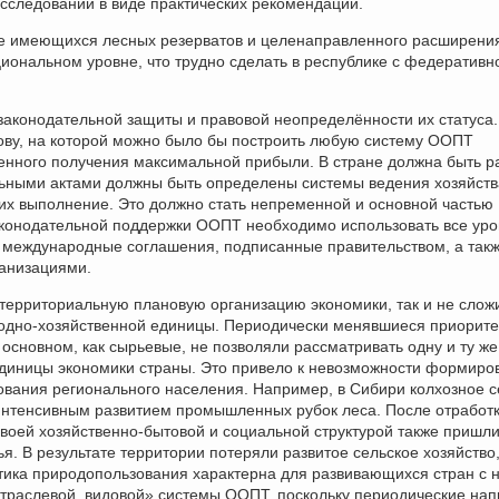
исследований в виде практических рекомендаций.
же имеющихся лесных резерватов и целенаправленного расширения
ональном уровне, что трудно сделать в республике с федератив
аконодательной защиты и правовой неопределённости их статуса
ову, на которой можно было бы построить любую систему ООПТ
ленного получения максимальной прибыли. В стране должна быть р
ьными актами должны быть определены системы ведения хозяйств
х выполнение. Это должно стать непременной и основной частью
аконодательной поддержки ООПТ необходимо использовать все уро
и международные соглашения, подписанные правительством, а так
анизациями.
а территориальную плановую организацию экономики, так и не слож
одно-хозяйственной единицы. Периодически менявшиеся приорит
в основном, как сырьевые, не позволяли рассматривать одну и ту ж
единицы экономики страны. Это привело к невозможности формиро
вания регионального населения. Например, в Сибири колхозное с
 интенсивным развитием промышленных рубок леса. После отработ
воей хозяйственно-бытовой и социальной структурой также пришли
я. В результате территории потеряли развитое сельское хозяйство
итика природопользования характерна для развивающихся стран с 
отраслевой, видовой» системы ООПТ, поскольку периодические на