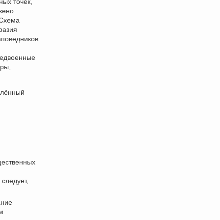
ых точек,
жено
 Схема
разия
аповедников
.
редвоенные
ры,
елённый
щественных
 следует,
ание
м