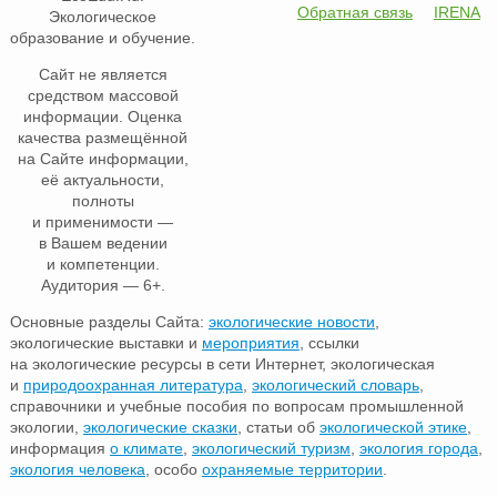
Обратная связь
IRENA
Экологическое
образование и обучение.
Сайт не является
средством массовой
информации. Оценка
качества размещённой
на Сайте информации,
её актуальности,
полноты
и применимости —
в Вашем ведении
и компетенции.
Аудитория — 6+.
Основные разделы Сайта:
экологические новости
,
экологические выставки и
мероприятия
, ссылки
на экологические ресурсы в сети Интернет, экологическая
и
природоохранная литература
,
экологический словарь
,
справочники и учебные пособия по вопросам промышленной
экологии,
экологические сказки
, статьи об
экологической этике
,
информация
о климате
,
экологический туризм
,
экология города
,
экология человека
, особо
охраняемые территории
.