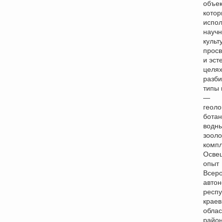
объек
кото
испол
научн
культ
просв
и эст
целях
разб
типы 
—
геоло
ботан
водны
зооло
компл
Осве
опыт
Всеро
автон
респу
краев
облас
райо