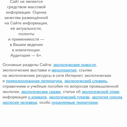
Сайт не является
средством массовой
информации. Оценка
качества размещённой
на Сайте информации,
её актуальности,
полноты
и применимости —
в Вашем ведении
и компетенции.
Аудитория — 6+.
Основные разделы Сайта:
экологические новости
,
экологические выставки и
мероприятия
, ссылки
на экологические ресурсы в сети Интернет, экологическая
и
природоохранная литература
,
экологический словарь
,
справочники и учебные пособия по вопросам промышленной
экологии,
экологические сказки
, статьи об
экологической этике
,
информация
о климате
,
экологический туризм
,
экология города
,
экология человека
, особо
охраняемые территории
.