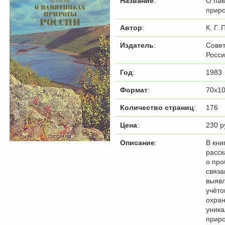
Название
:
О па
прир
Автор
:
К. Г.
Издатель
:
Совет
Росс
Год
:
1983
Формат
:
70x10
Количество страниц
:
176
Цена
:
230 р
Описание
:
В кни
расск
о про
связа
выяв
учёто
охра
уник
прир