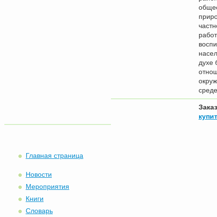
обще
приро
частн
работ
восп
насел
духе 
отнош
окру
среде
Зака
купит
Главная страница
Новости
Мероприятия
Книги
Словарь