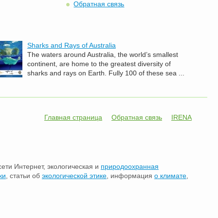
Обратная связь
Sharks and Rays of Australia
The waters around Australia, the world’s smallest
continent, are home to the greatest diversity of
sharks and rays on Earth. Fully 100 of these sea ...
Главная страница
Обратная связь
IRENA
сети Интернет, экологическая и
природоохранная
ки
, статьи об
экологической этике
, информация
о климате
,