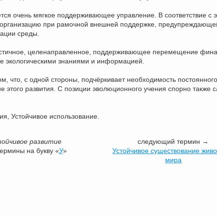
ется очень мягкое поддерживающее управление. В соответствие с 
амоорганизацию при рамочной внешней поддержке, предупреждающе
дации среды.
частичное, целенаправленное, поддерживающее перемещение фин
не экологическими знаниями и информацией.
м, что, с одной стороны, подчёркивает необходимость постоянного
ение этого развития. С позиции эволюционного учения спорно также 
ия, Устойчивое использование.
ойчивое развитие
следующий термин →
термины на букву «
У
»
Устойчивое существование живо
мира