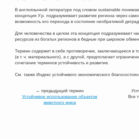
В англоязычной литературе под словом sustainable понима
концепция У.р. подразумевает развитие региона через с
возможность его перехода в состояние необратимой дегра
Для человечества в целом эта концепция подразумевает 
ресурсов из богатых регионов в бедные при широком обме
Термин содержит в себе противоречие, заключающееся в то
(в т. ч. материального), а с другой, предполагает огранич
сочетание терминов устойчивость и развитие.
См. также Индекс устойчивого экономического благосостоян
← предыдущий термин
Уст
Устойчивое использование объектов
Все 
животного мира