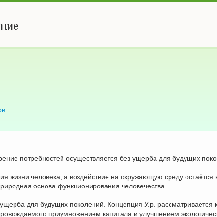
ение
ов
ворение потребностей осуществляется без ущерба для будущих пок
вия жизни человека, а воздействие на окружающую среду остаётся 
 природная основа функционирования человечества.
 ущерба для будущих поколений. Концепция У.р. рассматривается 
провождаемого приумножением капитала и улучшением экологическ