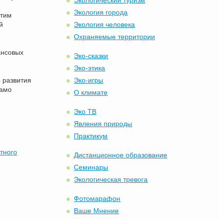
Экологический туризм
Экология города
этим
й
Экология человека
Охраняемые территории
ансовых
Эко-сказки
Эко-этика
 развития
Эко-игры
само
О климате
Эко ТВ
Явления природы
Практикум
тного
Дистанционное образование
Семинары
Экологическая тревога
Фотомарафон
Ваше Мнение