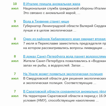
10
В Италию пришла аномальная жара
июл
Национальная служба гражданской обороны Италии 
Это связано с аномальной жарой, ...
9
Вода в Тихвинке станет чище
июл
Губернатор Ленинградской области Валерий Сердюков
лучше и в целом экологическая ...
8
Один из районов Хабаровского края ожидает вторая
июл
7 июля в Переяславке заместитель председателя п
на котором рассматривались вопросы ликвидации ...
8
В домах Санкт-Петербурга вода пахнет водорослям
июл
Жители Санкт-Петербурга пожаловались в «Водокана
запах не рыбы, а водорослей. Запах ...
7
На Урале может появиться экологическая полиция
июл
В Свердловской области для решения экологических
и экологическая полиция. Соответствующие ...
7
В Саратовской области сохраняется аномально тёп
июл
На территории Саратовской области в период с 16.
условия (НМУ), способствующие накоплению ...