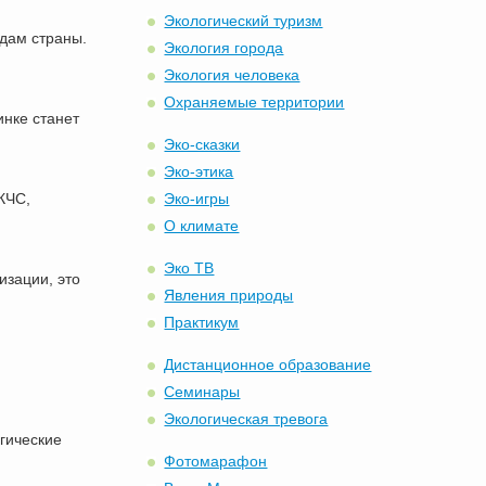
Экологический туризм
дам страны.
Экология города
Экология человека
Охраняемые территории
инке станет
Эко-сказки
Эко-этика
КЧС,
Эко-игры
О климате
Эко ТВ
изации, это
Явления природы
Практикум
Дистанционное образование
Семинары
Экологическая тревога
гические
Фотомарафон