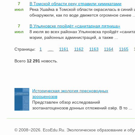
7
В Томской области реку отравили химикатами
июл
Река Ушайка в Томской области окрасилась в синий
обнаружили, как по воде движется огромное синее ..
7
В Ульяновске пройдёт «санитарная пятница»
июл
8 июля во всех районах Ульяновска пройдёт «санит
мэрии, районных администраций, а также ...
Страницы:
1
...
1161
1162
1163
1164
1165
Всего
12 291
новость.
Историческая экология пресноводных
зоооценозов
Представлен обзор исследований
зоотанатоценозов донных отложений озёр. В то ...
© 2008−2026. EcoEdu.Ru. Экологическое образование и обу