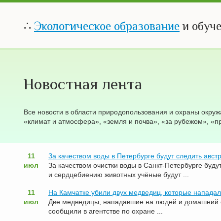
∴
Экологическое образование
и обуч
Новостная лента
Все новости в области природопользования и охраны окру
«климат и атмосфера», «земля и почва», «за рубежом», «п
11
За качеством воды в Петербурге будут следить авст
июл
За качеством очистки воды в Санкт-Петербурге буду
и сердцебиению животных учёные будут ...
11
На Камчатке убили двух медведиц, которые напада
июл
Две медведицы, нападавшие на людей и домашний с
сообщили в агентстве по охране ...