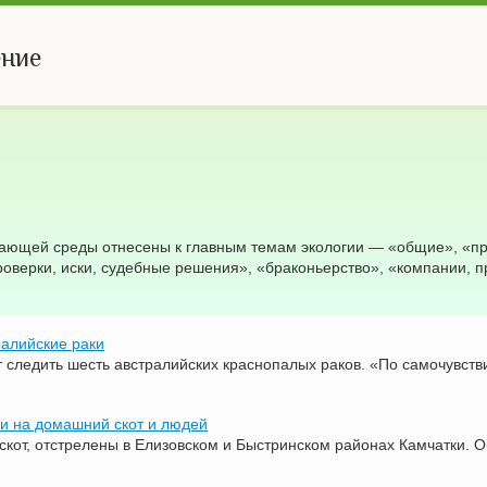
ение
жающей среды отнесены к главным темам экологии — «общие», «п
роверки, иски, судебные решения», «браконьерство», «компании, п
ралийские раки
т следить шесть австралийских краснопалых раков. «По самочувст
ли на домашний скот и людей
кот, отстрелены в Елизовском и Быстринском районах Камчатки. О