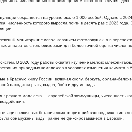
дения за численностью и перемещением животных ведутся здесь 
пуляции сохраняется на уровне около 1 000 особей. Однако с 2024
а, численность которого выросла почти в десять раз с 2023 года. 
ляции.
плексный мониторинг с использованием фотоловушек, а в перспект
ых аппаратов с тепловизорами для более точной оценки численно
истем. В 2026 году работы охватят изучение мелких млекопитающ
остояния природных комплексов в условиях изменения климата в А
е в Красную книгу России, включая скопу, беркута, орлана-белохв
ной находятся рысь, выдра, бобр и другие виды.
нг редкого моллюска — европейской жемчужницы, численность ко
 воздействия.
ортизацию ключевых ботанических территорий заповедника с инвен
 были обнаружены виды, ранее не фиксировавшиеся в Евразии.