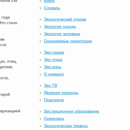
почти сто
Книги
Словарь
 года
Экологический туризм
Это стало
Экология города
Экология человека
иве
Охраняемые территории
сти
Эко-сказки
Эко-этика
их, птиц,
рктике.
Эко-игры
О климате
оста,
Эко ТВ
Явления природы
торой
Практикум
таризацией
Дистанционное образование
Семинары
Экологическая тревога