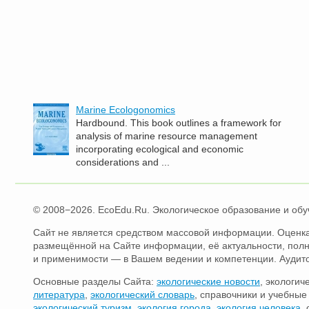
Marine Ecologonomics
Hardbound. This book outlines a framework for
analysis of marine resource management
incorporating ecological and economic
considerations and ...
© 2008−2026. EcoEdu.Ru. Экологическое образование и обу
Сайт не является средством массовой информации. Оценка
размещённой на Сайте информации, её актуальности, пол
и применимости — в Вашем ведении и компетенции. Аудит
Основные разделы Сайта:
экологические новости
, экологич
литература
,
экологический словарь
, справочники и учебны
экологический туризм
,
экология города
,
экология человека
,