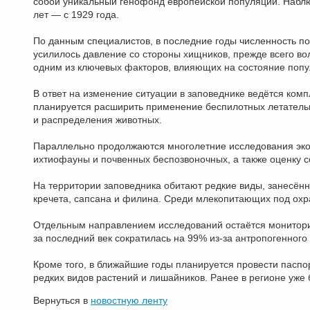
собой уникальный генофонд европейской популяции. Наблю
лет — с 1929 года.
По данным специалистов, в последние годы численность по
усилилось давление со стороны хищников, прежде всего волк
одним из ключевых факторов, влияющих на состояние попу
В ответ на изменение ситуации в заповеднике ведётся ком
планируется расширить применение беспилотных летательн
и распределения животных.
Параллельно продолжаются многолетние исследования экос
ихтиофауны и почвенных беспозвоночных, а также оценку с
На территории заповедника обитают редкие виды, занесённы
кречета, сапсана и филина. Среди млекопитающих под охра
Отдельным направлением исследований остаётся монитори
за последний век сократилась на 99% из-за антропогенного
Кроме того, в ближайшие годы планируется провести пасп
редких видов растений и лишайников. Ранее в регионе уже
Вернуться в
новостную ленту