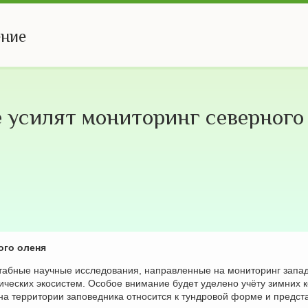
ение
 усилят мониторинг северного
ого оленя
табные научные исследования, направленные на мониторинг запа
тических экосистем. Особое внимание будет уделено учёту зимних 
 на территории заповедника относится к тундровой форме и предст