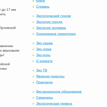
Книги
Словарь
т до 17 мм
пять
Экологический туризм
Экология города
 Орловской
Экология человека
Охраняемые территории
Эко-сказки
равнению
Эко-этика
 к верховьям
ды!
Эко-игры
О климате
ейской
плее.
Эко ТВ
Явления природы
Практикум
Дистанционное образование
Семинары
Экологическая тревога