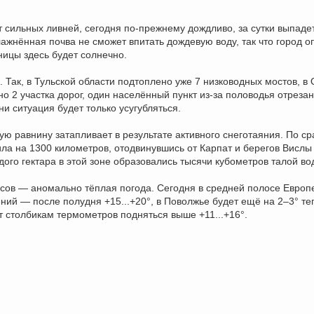
 сильных ливней, сегодня по-прежнему дождливо, за сутки выпаде
лажнённая почва не сможет впитать дождевую воду, так что город о
ницы здесь будет солнечно.
. Так, в Тульской области подтоплено уже 7 низководных мостов, в
 2 участка дорог, один населённый пункт из-за половодья отрезан
и ситуация будет только усугубляться.
кую равнину затапливает в результате активного снеготаяния. По с
ила на 1300 километров, отодвинувшись от Карпат и берегов Вислы
ого гектара в этой зоне образовались тысячи кубометров талой во
ссов — аномально тёплая погода. Сегодня в средней полосе Европ
ний — после полудня +15...+20°, в Поволжье будет ещё на 2–3° те
 столбикам термометров подняться выше +11...+16°.