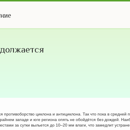
ение
одолжается
 противоборство циклона и антициклона. Так что пока в средней 
крайнем западе и юге региона опять не обойдётся без дождей. Наи
стами за сутки выльется до 10–20 мм влаги, что замедлит устран