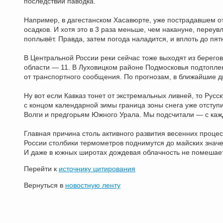
последствий паводка.
Например, в дагестанском Хасавюрте, уже пострадавшем от
осадков. И хотя это в 3 раза меньше, чем накануне, переув
поплывёт. Правда, затем погода наладится, и вплоть до пят
В Центральной России реки сейчас тоже выходят из берегов
области — 11. В Луховицком районе Подмосковья подтоплено
от транспортного сообщения. По прогнозам, в ближайшие дн
Ну вот если Кавказ тонет от экстремальных ливней, то Русс
с концом календарной зимы граница зоны снега уже отступ
Волги и предгорьям Южного Урала. Мы подсчитали — с кажд
Главная причина столь активного развития весенних проце
России столбики термометров поднимутся до майских значе
И даже в южных широтах дождевая облачность не помешает
Перейти к
источнику цитирования
Вернуться в
новостную ленту