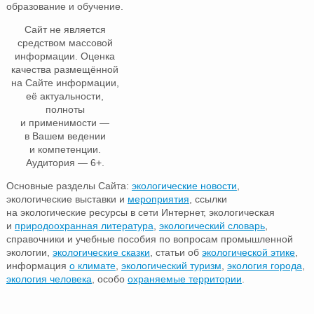
образование и обучение.
Сайт не является
средством массовой
информации. Оценка
качества размещённой
на Сайте информации,
её актуальности,
полноты
и применимости —
в Вашем ведении
и компетенции.
Аудитория — 6+.
Основные разделы Сайта:
экологические новости
,
экологические выставки и
мероприятия
, ссылки
на экологические ресурсы в сети Интернет, экологическая
и
природоохранная литература
,
экологический словарь
,
справочники и учебные пособия по вопросам промышленной
экологии,
экологические сказки
, статьи об
экологической этике
,
информация
о климате
,
экологический туризм
,
экология города
,
экология человека
, особо
охраняемые территории
.